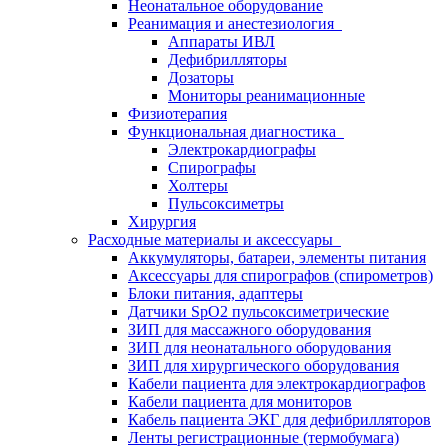
Неонатальное оборудование
Реанимация и анестезиология
Аппараты ИВЛ
Дефибрилляторы
Дозаторы
Мониторы реанимационные
Физиотерапия
Функциональная диагностика
Электрокардиографы
Спирографы
Холтеры
Пульсоксиметры
Хирургия
Расходные материалы и аксессуары
Аккумуляторы, батареи, элементы питания
Аксессуары для спирографов (спирометров)
Блоки питания, адаптеры
Датчики SpO2 пульсоксиметрические
ЗИП для массажного оборудования
ЗИП для неонатального оборудования
ЗИП для хирургического оборудования
Кабели пациента для электрокардиографов
Кабели пациента для мониторов
Кабель пациента ЭКГ для дефибрилляторов
Ленты регистрационные (термобумага)