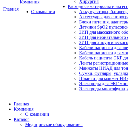
Хирургия
Компания
Расходные материалы и аксес
Главная
О компании
Аккумуляторы, батареи,
Аксессуары для спирогр
Блоки питания, адаптер
Датчики SpO2 пульсокс
ЗИП для массажного об
ЗИП для неонатального 
ЗИП для хирургического
Кабели пациента для эл
Кабели пациента для мо
Кабель пациента ЭКГ дл
Ленты регистрационные 
Манжеты НИАД для тоно
Сумки, футляры, укладк
Шланги для манжет Н
Электроды для ЭКГ мно
Электроды многофункци
Главная
Компания
О компании
Каталог
Медицинское оборудование