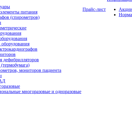
суары
Прайс-лист
Акци
 элементы питания
Норма
афов (спирометров)
ы
иметрические
орудования
оборудования
 оборудования
ектрокардиографов
ниторов
я дефибрилляторов
(термобумага)
метров, мониторов пациента
и
ИАД
горазовые
ональные многоразовые и одноразовые