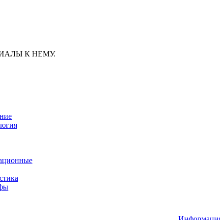
ИАЛЫ К НЕМУ.
ание
логия
ационные
стика
афы
Информац