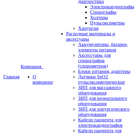
диагностика
Электрокардиограф
Спирографы
Холтеры
Пульсоксиметры
Хирургия
Расходные материалы и
аксессуары
Аккумуляторы, батареи,
элементы питания
Аксессуары для
спирографов
(спирометров)
Компания
Блоки питания, адаптеры
Главная
О
Датчики SpO2
компании
пульсоксиметрические
ЗИП для массажного
оборудования
ЗИП для неонатального
оборудования
ЗИП для хирургического
оборудования
Кабели пациента для
электрокардиографов
Кабели пациента для