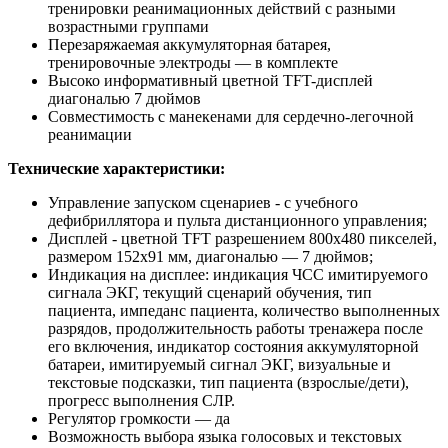
тренировки реанимационных действий с разными
возрастными группами
Перезаряжаемая аккумуляторная батарея,
тренировочные электроды — в комплекте
Высоко информативный цветной TFT-дисплей
диагональю 7 дюймов
Совместимость с манекенами для сердечно-легочной
реанимации
Технические характеристики:
Управление запуском сценариев - с учебного
дефибриллятора и пульта дистанционного управления;
Дисплей - цветной TFT разрешением 800х480 пикселей,
размером 152х91 мм, диагональю — 7 дюймов;
Индикация на дисплее: индикация ЧСС имитируемого
сигнала ЭКГ, текущий сценарий обучения, тип
пациента, импеданс пациента, количество выполненных
разрядов, продолжительность работы тренажера после
его включения, индикатор состояния аккумуляторной
батареи, имитируемый сигнал ЭКГ, визуальные и
текстовые подсказки, тип пациента (взрослые/дети),
прогресс выполнения СЛР.
Регулятор громкости — да
Возможность выбора языка голосовых и текстовых