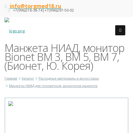
info@torgmed18.ru
+7(996)218-38-74|+7(996)297-50-02
Манжета НИАД, монитор
Bionet BM 3, ВМ 5, ВМ 7,
(Бионет, Ю. Корея)
Главная
Каталог
Расходные материалы и аксессуары
Манжеты НИАД для тонометров, мониторов пациента