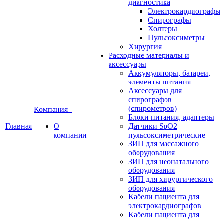
диагностика
Электрокардиограф
Спирографы
Холтеры
Пульсоксиметры
Хирургия
Расходные материалы и
аксессуары
Аккумуляторы, батареи,
элементы питания
Аксессуары для
спирографов
(спирометров)
Компания
Блоки питания, адаптеры
Главная
О
Датчики SpO2
компании
пульсоксиметрические
ЗИП для массажного
оборудования
ЗИП для неонатального
оборудования
ЗИП для хирургического
оборудования
Кабели пациента для
электрокардиографов
Кабели пациента для