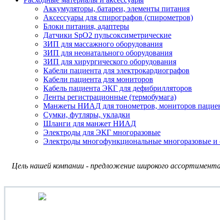
Аккумуляторы, батареи, элементы питания
Аксессуары для спирографов (спирометров)
Блоки питания, адаптеры
Датчики SpO2 пульсоксиметрические
ЗИП для массажного оборудования
ЗИП для неонатального оборудования
ЗИП для хирургического оборудования
Кабели пациента для электрокардиографов
Кабели пациента для мониторов
Кабель пациента ЭКГ для дефибрилляторов
Ленты регистрационные (термобумага)
Манжеты НИАД для тонометров, мониторов пацие
Сумки, футляры, укладки
Шланги для манжет НИАД
Электроды для ЭКГ многоразовые
Электроды многофункциональные многоразовые и 
Цель нашей компании - предложение широкого ассортимента 