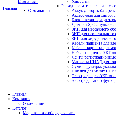
Хирургия
Компания
Расходные материалы и аксес
Главная
О компании
Аккумуляторы, батареи,
Аксессуары для спирогр
Блоки питания, адаптер
Датчики SpO2 пульсокс
ЗИП для массажного об
ЗИП для неонатального 
ЗИП для хирургического
Кабели пациента для эл
Кабели пациента для мо
Кабель пациента ЭКГ дл
Ленты регистрационные 
Манжеты НИАД для тоно
Сумки, футляры, укладк
Шланги для манжет Н
Электроды для ЭКГ мно
Электроды многофункци
Главная
Компания
О компании
Каталог
Медицинское оборудование