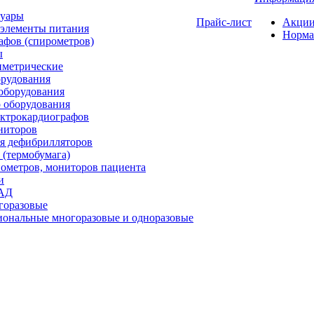
суары
Прайс-лист
Акци
 элементы питания
Норма
афов (спирометров)
ы
иметрические
орудования
оборудования
 оборудования
ектрокардиографов
ниторов
я дефибрилляторов
(термобумага)
метров, мониторов пациента
и
ИАД
горазовые
ональные многоразовые и одноразовые