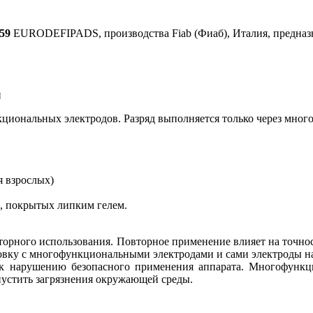
59
EURODEFIPADS, производства Fiab (Фиаб), Италия, предназ
и
иональных электродов. Разряд выполняется только через мно
я взрослых)
 , покрытых липким гелем.
орного использования. Повторное применение влияет на точнос
ковку с многофункциональными электродами и сами электроды н
к нарушению безопасного применения аппарата. Многофункц
пустить загрязнения окружающей среды.