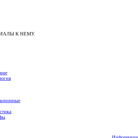
ИАЛЫ К НЕМУ.
ание
логия
ационные
стика
афы
Информац