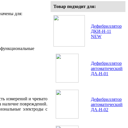
Товар подходит для:
начены для:
Дефибриллятор
ДКИ-Н-11
NEW
гофункциональные
Дефибриллятор
автоматический
ДА-Н-01
ть измерений и чревато
Дефибриллятор
а наличие повреждений.
автоматический
иональные электроды с
ДА-Н-02