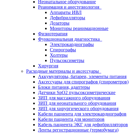
Неонатальное оборудование
Реанимация и анестезиология
Аппараты ИВЛ
Дефибрилляторы
Дозаторы
Мониторы реанимационные
Физиотерапия
Функциональная диагностика
Электрокардиографы
Спирографы
Холтеры
Пульсоксиметры
Хирургия
Расходные материалы и аксессуары
Аккумуляторы, батареи, элементы питания
Аксессуары для спирографов (спирометров)
Блоки питания, адаптеры
Датчики SpO2 пульсоксиметрические
ЗИП для массажного оборудования
ЗИП для неонатального оборудования
ЗИП для хирургического оборудования
Кабели пациента для электрокардиографов
Кабели пациента для мониторов
Кабель пациента ЭКГ для дефибрилляторов
Ленты регистрационные (термобумага)