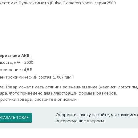
естим с: Пульсоксиметр (Pulse Oximeter) Nonin, серия 2500
еристики АКБ :
кость, мАч : 2600
пряжение : 4,8 В
лектро-химический состав (ЭХС): NiMH
е! Товар может иметь отличия во внешнем виде (надписи, логотипы, 
яра. Фото приведено для иллюстрации формы и размеров.
ристики товара, смотрите в описании.
Оформите заявку на сайте, мы свяжемся 
АКАЗАТЬ ТОВАР
интересующие вопросы.