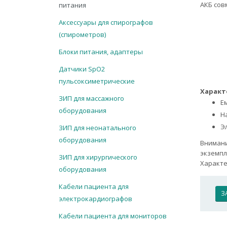
АКБ совм
питания
Аксессуары для спирографов
(спирометров)
Блоки питания, адаптеры
Датчики SpO2
пульсоксиметрические
Характ
ЗИП для массажного
Ем
оборудования
На
Э
ЗИП для неонатального
оборудования
Внимани
экземпл
ЗИП для хирургического
Характе
оборудования
Кабели пациента для
З
электрокардиографов
Кабели пациента для мониторов