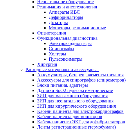
Неонатальное оборудование
Реанимация и анестезиология
Аппараты ИВЛ
Дефибрилляторы
Дозаторы
Мониторы реанимационные
Физиотерапия
Функциональная диагностика
Электрокардиографы
Спирографы
Холтеры
Пульсоксиметры
Хирургия
Расходные материалы и аксессуары
Аккумуляторы, батареи, элементы питания
Аксессуары для спирографов (спирометров)
Блоки питания, адаптеры
Датчики SpO2 пульсоксиметрические
ЗИП для массажного оборудования
ЗИП для неонатального оборудования
ЗИП для хирургического оборудования
Кабели пациента для электрокардиографов
Кабели пациента для мониторов
Кабель пациента ЭКГ для дефибрилляторов
Ленты регистрационные (термобумага)