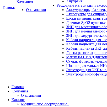
Хирургия
Компания
Расходные материалы и аксес
Главная
О компании
Аккумуляторы, батареи,
Аксессуары для спирогр
Блоки питания, адаптер
Датчики SpO2 пульсокс
ЗИП для массажного об
ЗИП для неонатального 
ЗИП для хирургического
Кабели пациента для эл
Кабели пациента для мо
Кабель пациента ЭКГ дл
Ленты регистрационные 
Манжеты НИАД для тоно
Сумки, футляры, укладк
Шланги для манжет Н
Электроды для ЭКГ мно
Электроды многофункци
Главная
Компания
О компании
Каталог
Медицинское оборудование