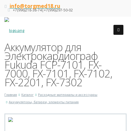
info@torgmed18.ru
+7(996)218-38-74|+7(996)297-50-02
Аккумулятор для
Электрокардиограф
Fukuda FCP-7101, FX-
7000, FX-7101, FX-7102,
FX-2201, FX-7302
Главная
Каталог
Расходные материалы и аксессуары
Аккумуляторы, батареи, элементы питания